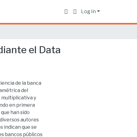
Log In
diante el Data
ciencia de la banca
amétrica del
multiplicativa y
ando en primera
s que han sido
 diversos autores
s indican que se
res bancos públicos