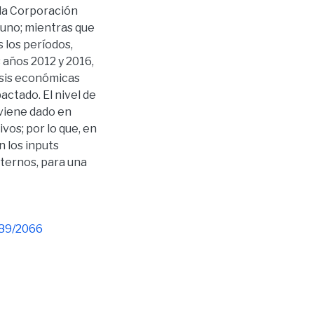
 la Corporación
 uno; mientras que
 los períodos,
 años 2012 y 2016,
isis económicas
ctado. El nivel de
 viene dado en
ivos; por lo que, en
 los inputs
nternos, para una
789/2066