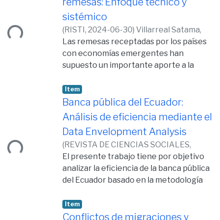
remesas: Enfoque técnico y
sistémico
(
RISTI,
2024-06-30
)
Villarreal Satama,
ding...
Freddy Lenin
Las remesas receptadas por los países
;
Bosch Badia, María Teresa
con economías emergentes han
supuesto un importante aporte a la
economía local, ya sea para consumo
interno o ahorro, que encadena un
Item
problema social a causa de la migración.
Banca pública del Ecuador:
El propósito de este trabajo es analizar
Análisis de eficiencia mediante el
el comportamiento de las remesas que
Data Envelopment Analysis
provienen de España y Estados Unidos
(
REVISTA DE CIENCIAS SOCIALES,
ding...
al Ecuador del 2010 a 2022, bajo la
2024-06-21
El presente trabajo tiene por objetivo
)
Villarreal Satama, Freddy
metodología econométrica y análisis de
Lenin
analizar la eficiencia de la banca pública
;
Bosch Badía, María Teresa
cointegración. Muchos hogares aún
del Ecuador basado en la metodología
tienen en este rubro el ingreso que les
no paramétrica del análisis envolvente
permite la subsidencia en el Ecuador.
de datos DEA-CCR con la técnica
Item
Los resultados indican que un aumento
multiplicativa y envolvente, para el
Conflictos de migraciones y
del PIB de Estados Unidos y España (0.79