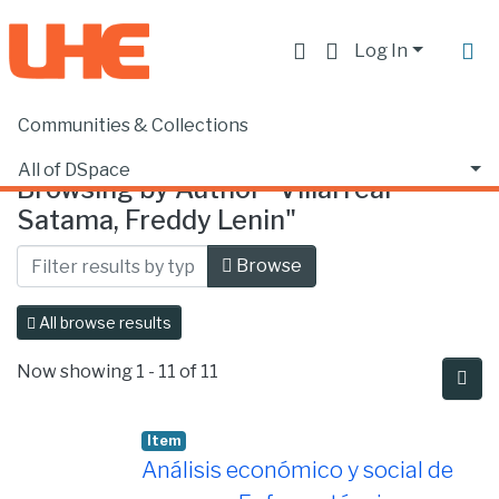
Log In
Communities & Collections
Home
Browse by Author
All of DSpace
Browsing by Author "Villarreal
Satama, Freddy Lenin"
Browse
All browse results
Now showing
1 - 11 of 11
Item
Análisis económico y social de