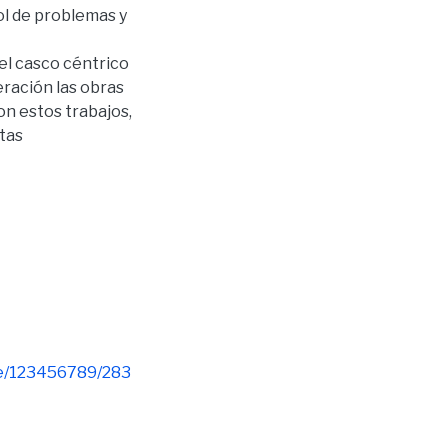
ol de problemas y
del casco céntrico
eración las obras
con estos trabajos,
tas
dle/123456789/283