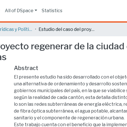
s
All of DSpace
Statistics
Ciencias Jurídicas y Políticas
Estudio del caso del proyecto regenerar de la ciudad de Loja, en el marco de las Políticas Públicas
royecto regenerar de la ciudad 
as
Abstract
El presente estudio ha sido desarrollado con el obje
una alternativa de ordenamiento y desarrollo sosteni
gobiernos municipales del país, en la que se viabilice 
según la realidad de cada cantón, esta detalla distin
lo son las redes subterráneas de energía eléctrica, r
de fibra óptica subterránea, el agua potable, alcantari
sanitario y el componente de regeneración urbana.
Este trabajo cuenta con el beneficio que la impleme