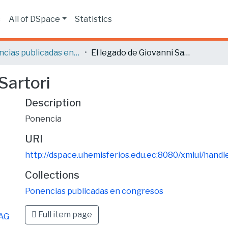
s
All of DSpace
Statistics
Ponencias publicadas en congresos
El legado de Giovanni Sartori
Sartori
Description
Ponencia
URI
http://dspace.uhemisferios.edu.ec:8080/xmlui/han
Collections
Ponencias publicadas en congresos
Full item page
AG