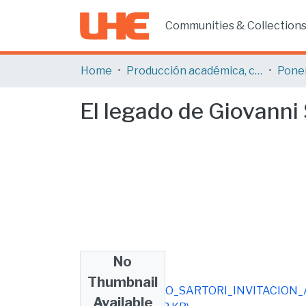
Communities & Collection
Home
Producción académica, científica y artística
El legado de Giovanni 
No
Files
Thumbnail
FLACSO_LEGADO_SARTORI_INVITACION_
Available