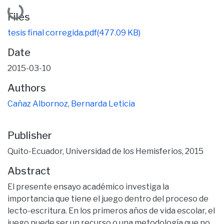
Loading...
Files
tesis final corregida.pdf
(477.09 KB)
Date
2015-03-10
Authors
Cañaz Albornoz, Bernarda Leticia
Publisher
Quito-Ecuador, Universidad de los Hemisferios, 2015
Abstract
El presente ensayo académico investiga la
importancia que tiene el juego dentro del proceso de
lecto-escritura. En los primeros años de vida escolar, el
juego puede ser un recurso o una metodología que no