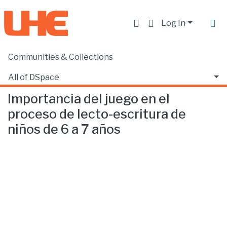
Log In
Communities & Collections
Home
Facultad de Educación
Psicopedagogía
Importancia del juego en el proceso de lecto-escritura de niños de 6 a 7 años
All of DSpace
Importancia del juego en el
Statistics
proceso de lecto-escritura de
niños de 6 a 7 años