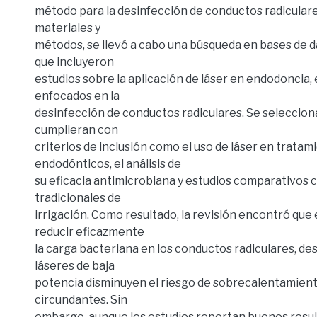
método para la desinfección de conductos radiculare
materiales y
métodos, se llevó a cabo una búsqueda en bases de da
que incluyeron
estudios sobre la aplicación de láser en endodoncia
enfocados en la
desinfección de conductos radiculares. Se seleccion
cumplieran con
criterios de inclusión como el uso de láser en tratam
endodónticos, el análisis de
su eficacia antimicrobiana y estudios comparativos
tradicionales de
irrigación. Como resultado, la revisión encontró que 
reducir eficazmente
la carga bacteriana en los conductos radiculares, de
láseres de baja
potencia disminuyen el riesgo de sobrecalentamiento
circundantes. Sin
embargo, aunque los estudios reportan buenos resu