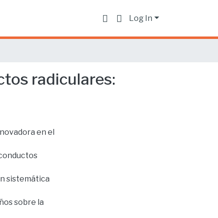
Log In
ctos radiculares:
nnovadora en el
 conductos
ón sistemática
años sobre la