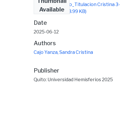
Thumbnail
Formato_Trabajo_Titulacion Cristina 3-
Available
signed (1).pdf
(283.99 KB)
Date
2025-06-12
Authors
Cajo Yanza, Sandra Cristina
Publisher
Quito: Universidad Hemisferios 2025