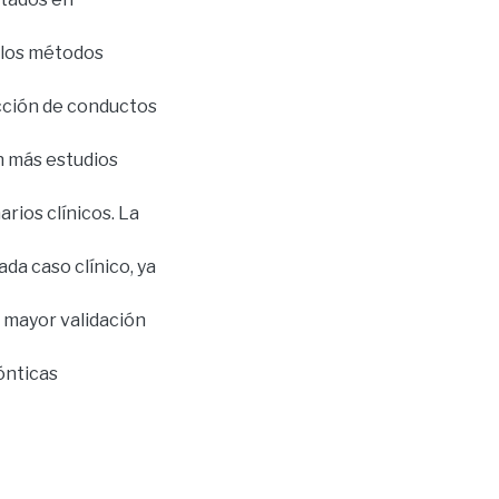
a los métodos
ección de conductos
n más estudios
rios clínicos. La
da caso clínico, ya
 mayor validación
ónticas