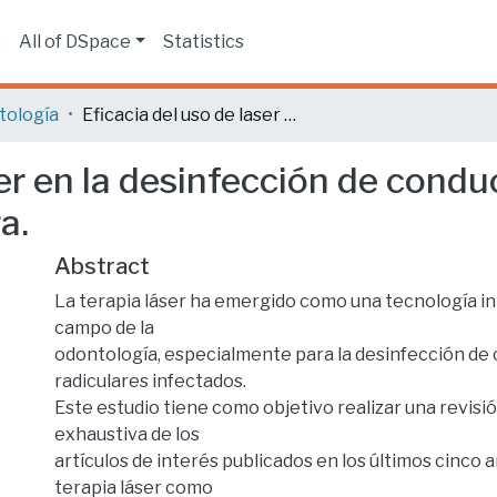
s
All of DSpace
Statistics
tología
Eficacia del uso de laser en la desinfección de conductos radiculares: Revisión de la literatura.
ser en la desinfección de condu
a.
Abstract
La terapia láser ha emergido como una tecnología i
campo de la
odontología, especialmente para la desinfección de
radiculares infectados.
Este estudio tiene como objetivo realizar una revisi
exhaustiva de los
artículos de interés publicados en los últimos cinco 
terapia láser como