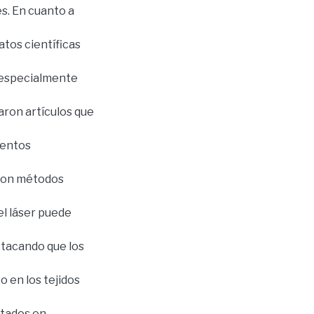
s. En cuanto a
tos científicas
, especialmente
aron artículos que
ientos
 con métodos
el láser puede
stacando que los
 en los tejidos
ltados en