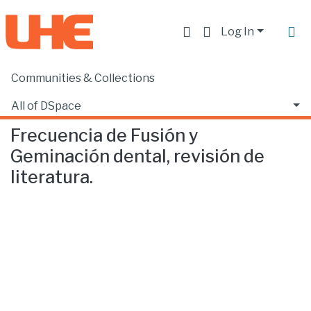
Log In
Communities & Collections
Home
Facultad de Ciencias de la Salud
Odontología
Frecuencia de Fusión y Geminación dental, revisión de literatura.
All of DSpace
Frecuencia de Fusión y
Statistics
Geminación dental, revisión de
literatura.