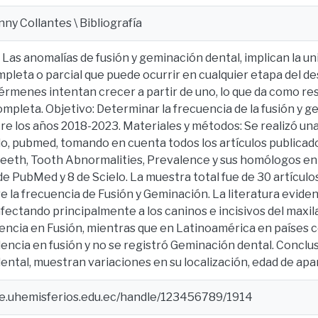
nny Collantes \ Bibliografía
 Las anomalías de fusión y geminación dental, implican la u
pleta o parcial que puede ocurrir en cualquier etapa del d
rmenes intentan crecer a partir de uno, lo que da como re
mpleta. Objetivo: Determinar la frecuencia de la fusión y g
re los años 2018-2023. Materiales y métodos: Se realizó una 
lo, pubmed, tomando en cuenta todos los artículos publicad
teeth, Tooth Abnormalities, Prevalence y sus homólogos en 
 de PubMed y 8 de Scielo. La muestra total fue de 30 artícul
e la frecuencia de Fusión y Geminación. La literatura evide
ectando principalmente a los caninos e incisivos del maxil
encia en Fusión, mientras que en Latinoamérica en países
ncia en fusión y no se registró Geminación dental. Conclus
ntal, muestran variaciones en su localización, edad de apar
ce.uhemisferios.edu.ec/handle/123456789/1914