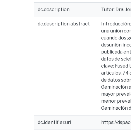
dc.description
Tutor: Dra. Je
dc.description.abstract
Introducción:
una unión com
cuando dos gé
desunión inco
publicada ent
datos de scie
clave: Fused 
artículos, 74
de datos sobr
Geminación af
mayor preval
menor prevale
Geminación de
dc.identifier.uri
https://dspa