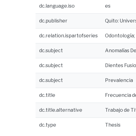
dc.language.iso
es
dc.publisher
Quito: Unive
dc.relation.ispartofseries
Odontología;
dc.subject
Anomalías De
dc.subject
Dientes Fusi
dc.subject
Prevalencia
dc.title
Frecuencia de
dc.title.alternative
Trabajo de Ti
dc.type
Thesis