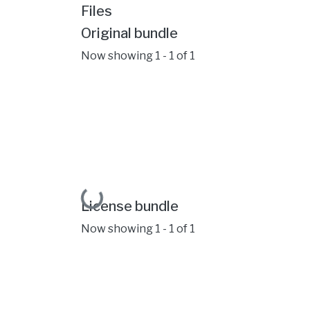
Files
Original bundle
Now showing
1 - 1 of 1
Loading...
License bundle
Now showing
1 - 1 of 1