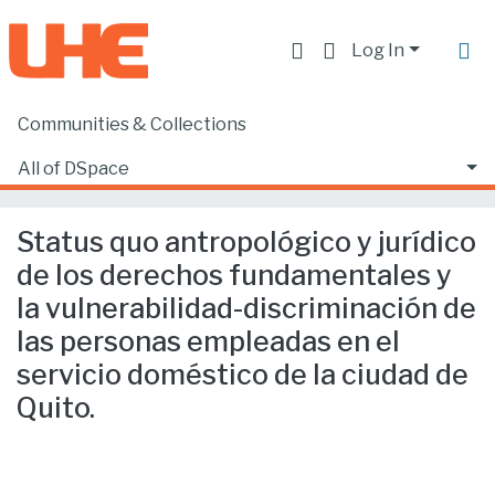
Log In
Communities & Collections
Home
Facultad de Derecho
Ciencias Jurídicas y Políticas
All of DSpace
Status quo antropológico y jurídico de los derechos fundamentales y la vulnerabilidad-discriminación de las personas empleadas en el servicio doméstico de la ciudad de Quito.
Statistics
Status quo antropológico y jurídico
de los derechos fundamentales y
la vulnerabilidad-discriminación de
las personas empleadas en el
servicio doméstico de la ciudad de
Quito.