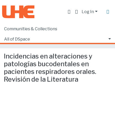
Log In
Communities & Collections
Home
Producción académica, científica y artística
Artículos en revistas indexadas
All of DSpace
Incidencias en alteraciones y patologías bucodentales en pacientes respiradores orales. Revisión de la Literatura
Statistics
Incidencias en alteraciones y
patologías bucodentales en
pacientes respiradores orales.
Revisión de la Literatura