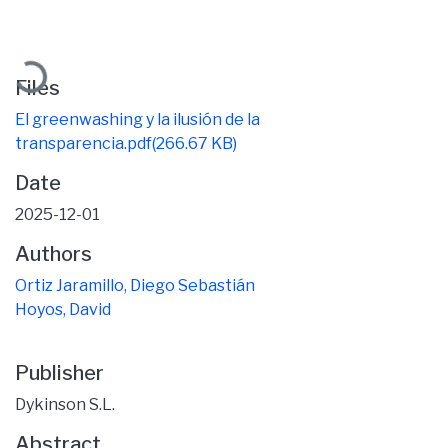
Loading...
Files
El greenwashing y la ilusión de la
transparencia.pdf
(266.67 KB)
Date
2025-12-01
Authors
Ortiz Jaramillo, Diego Sebastián
Hoyos, David
Publisher
Dykinson S.L.
Abstract