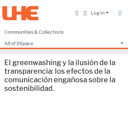
Log In
Communities & Collections
Home
Producción académica, científica y artística
Capítulos de libros de investigación
All of DSpace
El greenwashing y la ilusión de la transparencia: los efectos de la comunicación engañosa sobre la sostenibilidad.
Statistics
El greenwashing y la ilusión de la
transparencia: los efectos de la
comunicación engañosa sobre la
sostenibilidad.