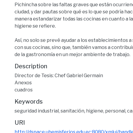
Pichincha sobre las faltas graves que están ocurrie
ciudad, y dar pautas sobre qué es lo que se podría ha
manera estandarizar todas las cocinas en cuanto a l
higiene se refiere.
Así, no solo se prevé ayudar a los establecimientos a
con sus cocinas, sino que, también vamos a contribuir
de la gastronomía en un mejor ambiente de trabajo.
Description
Director de Tesis: Chef Gabriel Germain
Anexos
cuadros
Keywords
seguridad industrial
,
sanitación
,
higiene
,
personal
,
ca
URI
http://dspace.uhemisferios.edu.ec:8080/xmlui/hand