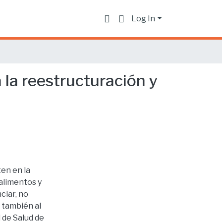
Log In
 la reestructuración y
ten en la
 alimentos y
ciar, no
 también al
l de Salud de