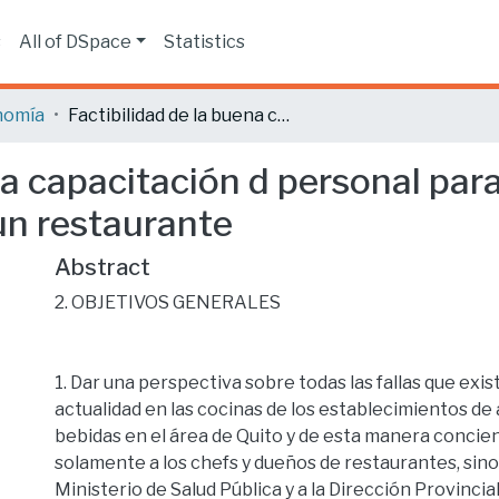
s
All of DSpace
Statistics
nomía
Factibilidad de la buena capacitación d personal para la reestructuración y reestandarización de un restaurante
na capacitación d personal para
un restaurante
Abstract
2. OBJETIVOS GENERALES
1. Dar una perspectiva sobre todas las fallas que exis
actualidad en las cocinas de los establecimientos de
bebidas en el área de Quito y de esta manera concien
solamente a los chefs y dueños de restaurantes, sino
Ministerio de Salud Pública y a la Dirección Provincia