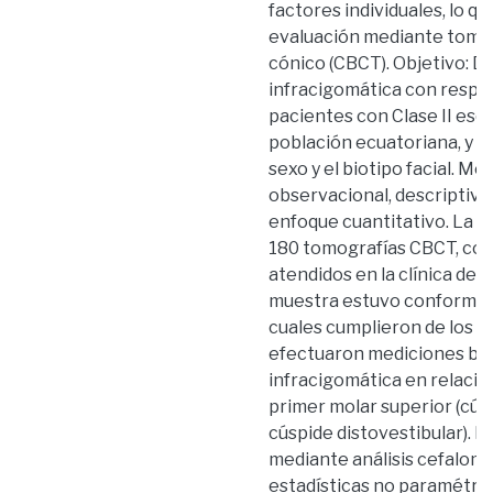
factores individuales, lo q
evaluación mediante tomo
cónico (CBCT). Objetivo: De
infracigomática con respec
pacientes con Clase II esq
población ecuatoriana, y ana
sexo y el biotipo facial. Me
observacional, descriptivo
enfoque cuantitativo. La 
180 tomografías CBCT, cor
atendidos en la clínica de l
muestra estuvo conformada
cuales cumplieron de los cr
efectuaron mediciones bila
infracigomática en relació
primer molar superior (cúsp
cúspide distovestibular). E
mediante análisis cefalomé
estadísticas no paramétrica