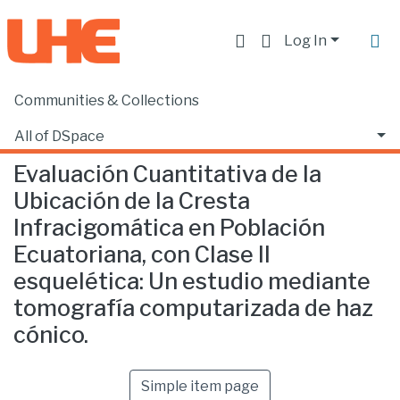
Log In
Communities & Collections
Home
Facultad de Ciencias de la Salud
Odontología
Evaluación Cuantitativa de la Ubicación de la Cresta Infracigomática en Población Ecuatoriana, con Clase II esquelética: Un estudio mediante tomografía computarizada de haz cónico.
All of DSpace
Evaluación Cuantitativa de la
Statistics
Ubicación de la Cresta
Infracigomática en Población
Ecuatoriana, con Clase II
esquelética: Un estudio mediante
tomografía computarizada de haz
cónico.
Simple item page