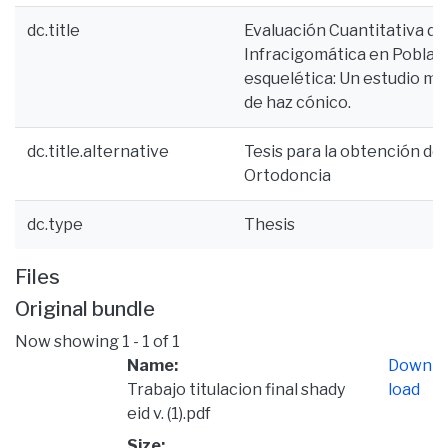
dc.title
Evaluación Cuantitativa de 
Infracigomática en Poblaci
esquelética: Un estudio m
de haz cónico.
dc.title.alternative
Tesis para la obtención del
Ortodoncia
dc.type
Thesis
Files
Original bundle
Now showing
1 - 1 of 1
Name:
Down
Trabajo titulacion final shady
load
eid v. (1).pdf
Size: