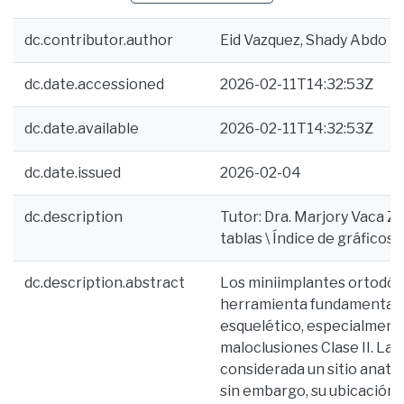
dc.contributor.author
Eid Vazquez, Shady Abdo
dc.date.accessioned
2026-02-11T14:32:53Z
dc.date.available
2026-02-11T14:32:53Z
dc.date.issued
2026-02-04
dc.description
Tutor: Dra. Marjory Vaca Zap
tablas \ Índice de gráficos
dc.description.abstract
Los miniimplantes ortodón
herramienta fundamental pa
esquelético, especialment
maloclusiones Clase II. La 
considerada un sitio anató
sin embargo, su ubicación 