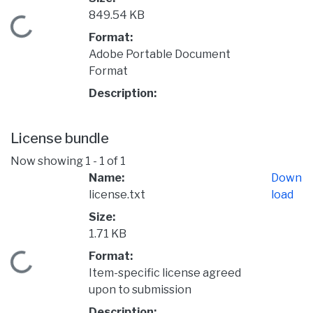
849.54 KB
Loading...
Format:
Adobe Portable Document
Format
Description:
License bundle
Now showing
1 - 1 of 1
Name:
Down
license.txt
load
Size:
1.71 KB
Format:
Loading...
Item-specific license agreed
upon to submission
Description: