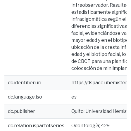
intraobservador. Resultad
estadísticamente significat
infracigomática según el s
diferencias significativas e
facial, evidenciándose val
mayor edad y en el biotipo 
ubicación de la cresta infr
edad y el biotipo facial, lo 
de CBCT para una planificac
colocación de miniimplant
dc.identifier.uri
https://dspace.uhemisfer
dc.language.iso
es
dc.publisher
Quito: Universidad Hemisf
dc.relation.ispartofseries
Odontología; 429