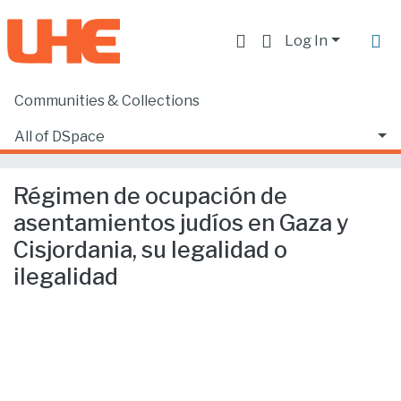
Log In
Communities & Collections
Home
Facultad de Derecho
Ciencias Jurídicas y Políticas
All of DSpace
Régimen de ocupación de asentamientos judíos en Gaza y Cisjordania, su legalidad o ilegalidad
Statistics
Régimen de ocupación de
asentamientos judíos en Gaza y
Cisjordania, su legalidad o
ilegalidad