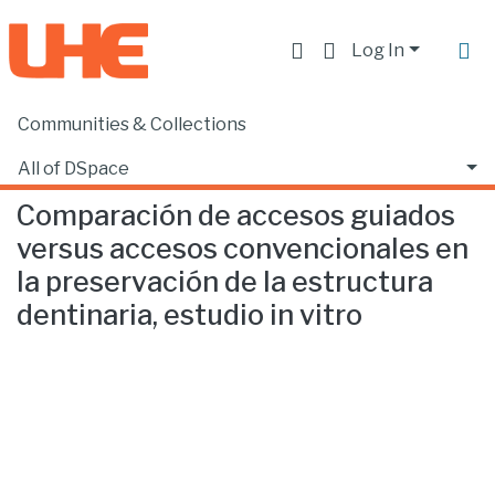
Log In
Communities & Collections
Home
Facultad de Ciencias de la Salud
Odontología
Comparación de accesos guiados versus accesos convencionales en la preservación de la estructura dentinaria, estudio in vitro
All of DSpace
Comparación de accesos guiados
Statistics
versus accesos convencionales en
la preservación de la estructura
dentinaria, estudio in vitro