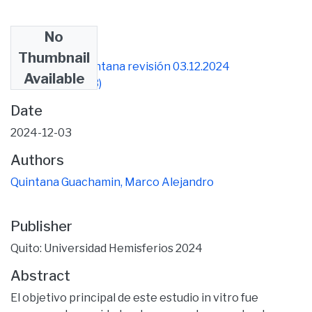
No
Files
Thumbnail
Tesis Marco Quintana revisión 03.12.2024
Available
(1).pdf
(530.46 KB)
Date
2024-12-03
Authors
Quintana Guachamin, Marco Alejandro
Publisher
Quito: Universidad Hemisferios 2024
Abstract
El objetivo principal de este estudio in vitro fue