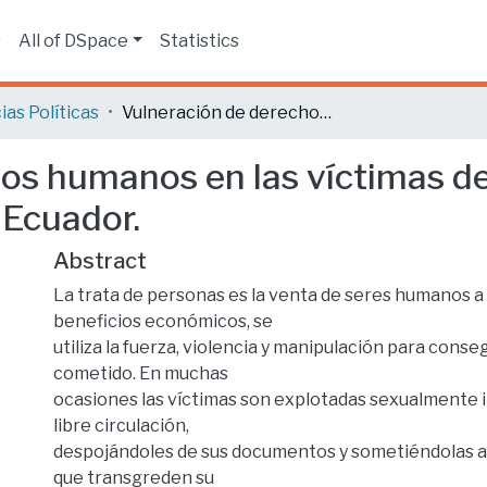
s
All of DSpace
Statistics
ias Políticas
Vulneración de derechos humanos en las víctimas de trata de personas de 12 a 17 años en Quito- Ecuador.
os humanos en las víctimas de
 Ecuador.
Abstract
La trata de personas es la venta de seres humanos a
beneficios económicos, se
utiliza la fuerza, violencia y manipulación para conse
cometido. En muchas
ocasiones las víctimas son explotadas sexualmente i
libre circulación,
despojándoles de sus documentos y sometiéndolas a
que transgreden su