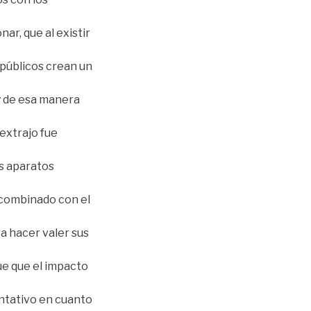
r, que al existir
públicos crean un
y de esa manera
 extrajo fue
os aparatos
o combinado con el
a hacer valer sus
fue que el impacto
entativo en cuanto