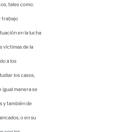
os, tales como:
e trabajo
ctuación en la lucha
s víctimas de la
do a los
udiar los casos,
e igual manera se
os y también de
ancados, o en su
os con los