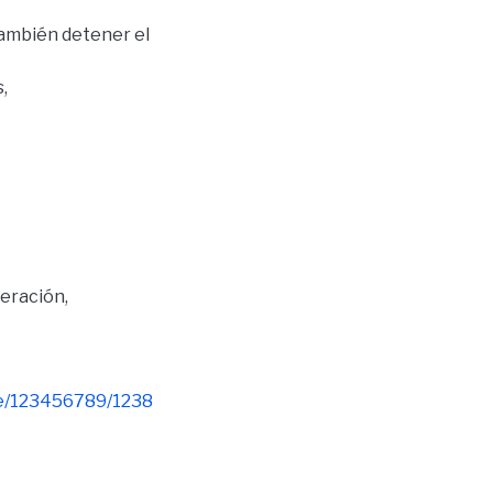
 también detener el
,
neración
,
dle/123456789/1238