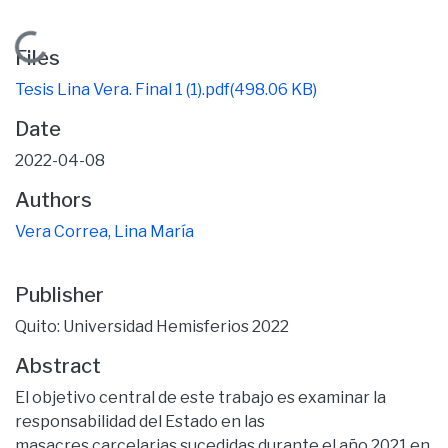
Loading...
Files
Tesis Lina Vera. Final 1 (1).pdf
(498.06 KB)
Date
2022-04-08
Authors
Vera Correa, Lina María
Publisher
Quito: Universidad Hemisferios 2022
Abstract
El objetivo central de este trabajo es examinar la
responsabilidad del Estado en las
masacres carcelarias sucedidas durante el año 2021 en