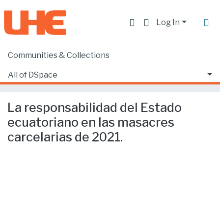
Log In
Communities & Collections
Home
Facultad de Derecho
Ciencias Jurídicas y Políticas
All of DSpace
La responsabilidad del Estado ecuatoriano en las masacres carcelarias de 2021.
Statistics
La responsabilidad del Estado
ecuatoriano en las masacres
carcelarias de 2021.