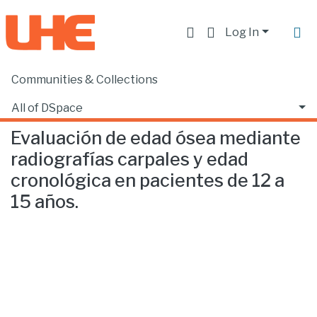
Log In
Communities & Collections
Home
Facultad de Ciencias de la Salud
Odontología
Evaluación de edad ósea mediante radiografías carpales y edad cronológica en pacientes de 12 a 15 años.
All of DSpace
Evaluación de edad ósea mediante
Statistics
radiografías carpales y edad
cronológica en pacientes de 12 a
15 años.