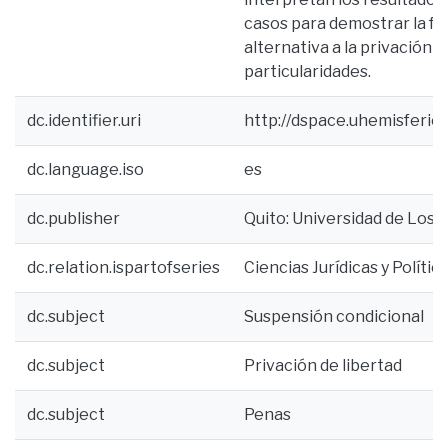
casos para demostrar la fac
alternativa a la privación d
particularidades.
dc.identifier.uri
http://dspace.uhemisferi
dc.language.iso
es
dc.publisher
Quito: Universidad de Los 
dc.relation.ispartofseries
Ciencias Jurídicas y Polít
dc.subject
Suspensión condicional
dc.subject
Privación de libertad
dc.subject
Penas