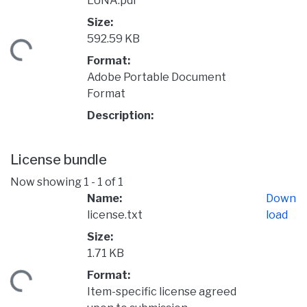
LUNA.pdf
Size:
592.59 KB
ading...
Format:
Adobe Portable Document
Format
Description:
License bundle
Now showing
1 - 1 of 1
Name:
Down
license.txt
load
Size:
1.71 KB
Format:
ading...
Item-specific license agreed