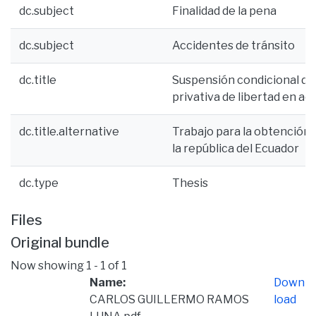
dc.subject
Finalidad de la pena
dc.subject
Accidentes de tránsito
dc.title
Suspensión condicional de 
privativa de libertad en ac
dc.title.alternative
Trabajo para la obtención d
la república del Ecuador
dc.type
Thesis
Files
Original bundle
Now showing
1 - 1 of 1
Name:
Down
CARLOS GUILLERMO RAMOS
load