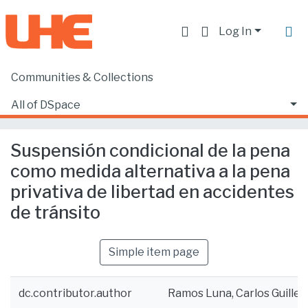
Log In
Communities & Collections
Home
Facultad de Derecho
Ciencias Jurídicas y Políticas
All of DSpace
Suspensión condicional de la pena como medida alternativa a la pena privativa de libertad en accidentes de tránsito
Statistics
Suspensión condicional de la pena
como medida alternativa a la pena
privativa de libertad en accidentes
de tránsito
Simple item page
dc.contributor.author
Ramos Luna, Carlos Guille