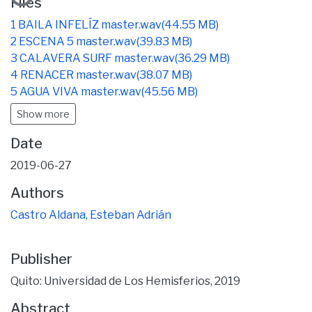
Files
1 BAILA INFELÍZ master.wav
(44.55 MB)
2 ESCENA 5 master.wav
(39.83 MB)
3 CALAVERA SURF master.wav
(36.29 MB)
4 RENACER master.wav
(38.07 MB)
5 AGUA VIVA master.wav
(45.56 MB)
Show more
Date
2019-06-27
Authors
Castro Aldana, Esteban Adrián
Publisher
Quito: Universidad de Los Hemisferios, 2019
Abstract