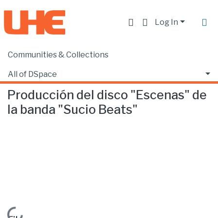
Log In
Communities & Collections
Home
Escuela de Música
Música
Producción del disco "Escenas" de la banda "Sucio Beats"
All of DSpace
Producción del disco "Escenas" de
Statistics
la banda "Sucio Beats"
Loading...