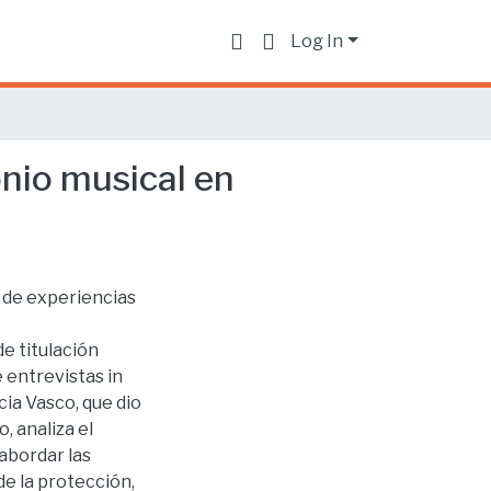
Log In
onio musical en
n de experiencias
de titulación
 entrevistas in
rcia Vasco, que dio
, analiza el
abordar las
e la protección,