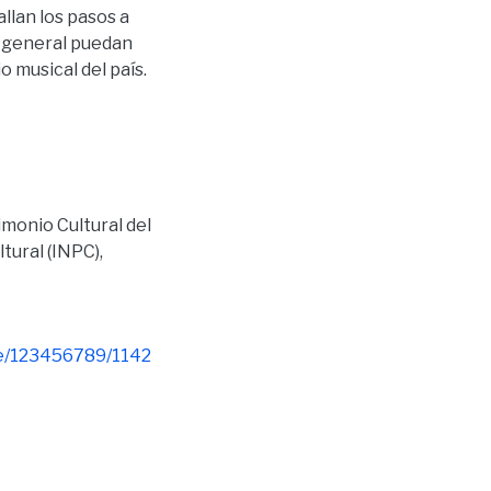
llan los pasos a
n general puedan
musical del país.
monio Cultural del
ltural (INPC)
,
le/123456789/1142