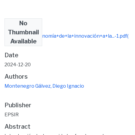
No
Files
Thumbnail
1818_De+la+economía+de+la+innovación+a+la...-1.pdf
(
Available
174.11 KB)
Date
2024-12-20
Authors
Montenegro Gálvez, Diego Ignacio
Publisher
EPSIR
Abstract