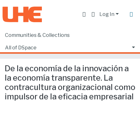
Log In
Communities & Collections
Home
Producción académica, científica y artística
Artículos en revistas SCOPUS o ISI
All of DSpace
De la economía de la innovación a la economía transparente. La contracultura organizacional como impulsor de la eficacia empresarial
Statistics
De la economía de la innovación a
la economía transparente. La
contracultura organizacional como
impulsor de la eficacia empresarial