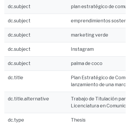
dc.subject
plan estratégico de comun
dc.subject
emprendimientos sostenib
dc.subject
marketing verde
dc.subject
Instagram
dc.subject
palma de coco
dc.title
Plan Estratégico de Comuni
lanzamiento de una marca 
dc.title.alternative
Trabajo de Titulación para 
Licenciatura en Comunica
dc.type
Thesis