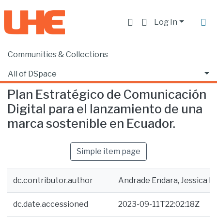
Log In
Communities & Collections
Home
Facultad de Comunicación y Tecnologías de la Información
Comunicación
Plan Estratégico de Comunicación Digital para el lanzamiento de una marca sostenible en Ecuador.
All of DSpace
Plan Estratégico de Comunicación
Statistics
Digital para el lanzamiento de una
marca sostenible en Ecuador.
Simple item page
dc.contributor.author
Andrade Endara, Jessica P
dc.date.accessioned
2023-09-11T22:02:18Z