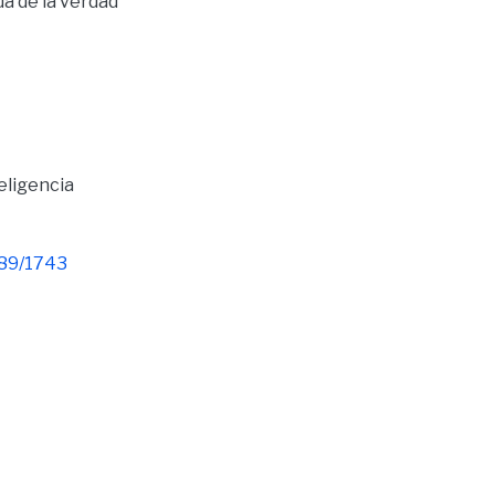
a de la verdad
eligencia
789/1743