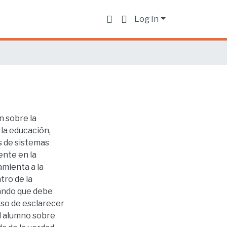
Log In
n sobre la
 la educación,
s de sistemas
ente en la
mienta a la
tro de la
cando que debe
eso de esclarecer
al alumno sobre