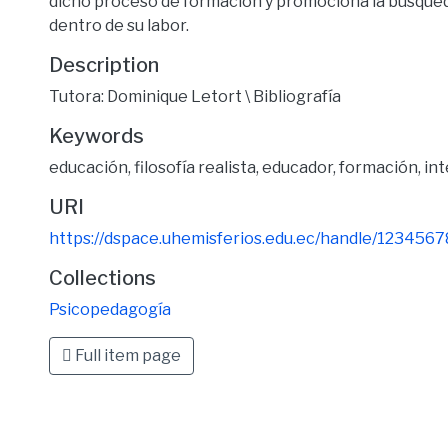
dicho proceso de formación y promociona la búsqued
dentro de su labor.
Description
Tutora: Dominique Letort \ Bibliografía
Keywords
educación
,
filosofía realista
,
educador
,
formación
,
int
URI
https://dspace.uhemisferios.edu.ec/handle/123456
Collections
Psicopedagogía
Full item page