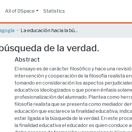
s
All of DSpace
Statistics
agogía
La educación hacia la búsqueda de la verdad.
 búsqueda de la verdad.
Abstract
El ensayo es de carácter filosófico y hace una revisió
intervención y cooperación de la filosofía realista en
tomando en consideración los aspectos perjudiciale
educativos ideologizados o que ponen énfasis solam
profesionalización del alumnado. Plantea como herra
filosofía realista que se presenta como mediador den
educación que esclarece la finalidad educativa, indi
estar ligada a la búsqueda de la verdad. En este proc
la finalidad educativa el educador es quien conduce 