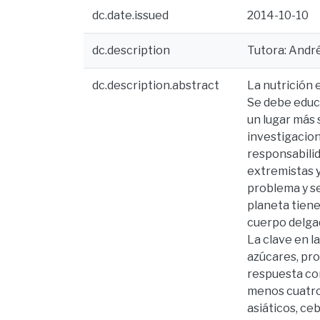
dc.date.issued
2014-10-10
dc.description
Tutora: Andr
dc.description.abstract
La nutrición 
Se debe educa
un lugar más 
investigacion
responsabilid
extremistas 
problema y se
planeta tiene
cuerpo delgad
La clave en l
azúcares, prot
respuesta com
menos cuatro 
asiáticos, ce