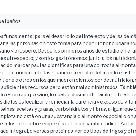
éa Ibañez
es fundamental para el desarrollo del intelecto y de las de
r a las personas en este tema para poder tener ciudadanos
sano y próspero. Desde los primeros años de estudio en el ár
es al respecto; y son los gastrónomos, junto a los nutricioni
ad de marcar pautas científicas para una correcta alimentac
y poco fundamentadas. Cuando alrededor del mundo existen 
 tiene a otros en los que mueren cientos por desnutrición, e
 suficientes recursos pero están mal administrados. Tambié
o es un cuerpo sano, lo cual se desmiente fácilmente al obs
as dietas es localizar y remediar la carencia y exceso de vita
eínas, aceites y grasas, carbohidratos y fibras, al igual que
pleta no está en una substancia o alimento especial o en 
siglos, el hombre empezó a sufrir un cambio radical. Ante
bada integral, diversas proteínas, varios tipos de trigos y o