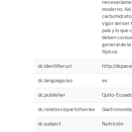
necesariamen
moderno. Así 
carbohidratos
vigor del ser
país y lo que
deben consum
general de la
típicos.
dc.identifier.uri
http://dspac
dc.language.iso
es
dc.publisher
Quito-Ecuador
dc.relation.ispartofseries
Gastronomía
dc.subject
Nutrición