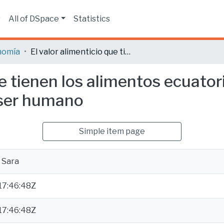
s
All of DSpace
Statistics
nomía
El valor alimenticio que tienen los alimentos ecuatorianos basado en la nutrición esencial del ser humano
ue tienen los alimentos ecuato
l ser humano
Simple item page
, Sara
17:46:48Z
17:46:48Z