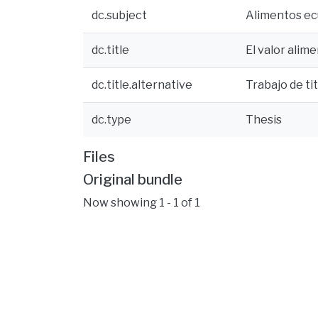
dc.subject
Alimentos ec
dc.title
El valor alim
dc.title.alternative
Trabajo de ti
dc.type
Thesis
Files
Original bundle
Now showing
1 - 1 of 1