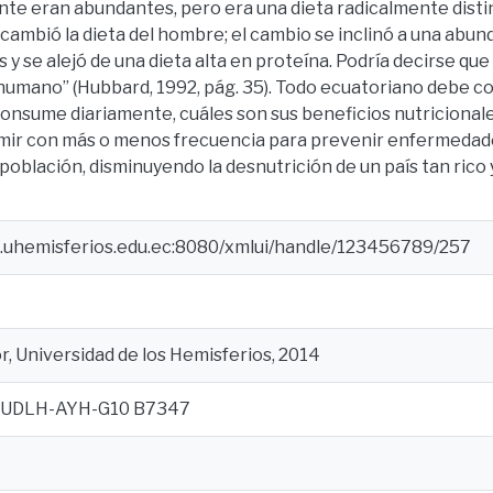
te eran abundantes, pero era una dieta radicalmente disti
cambió la dieta del hombre; el cambio se inclinó a una abun
 y se alejó de una dieta alta en proteína. Podría decirse qu
 humano” (Hubbard, 1992, pág. 35). Todo ecuatoriano debe c
 consume diariamente, cuáles son sus beneficios nutricionale
ir con más o menos frecuencia para prevenir enfermedades
 población, disminuyendo la desnutrición de un país tan rico 
e.uhemisferios.edu.ec:8080/xmlui/handle/123456789/257
, Universidad de los Hemisferios, 2014
;UDLH-AYH-G10 B7347