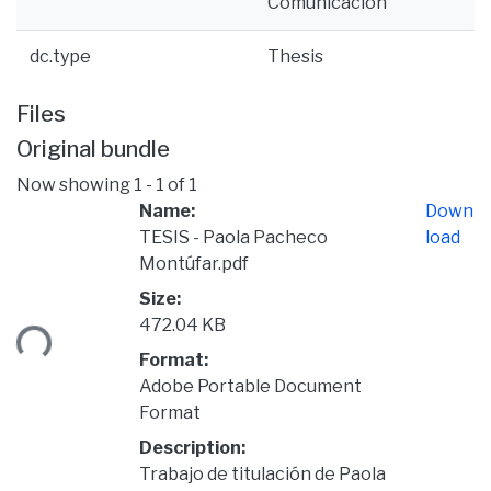
Comunicación
dc.type
Thesis
Files
Original bundle
Now showing
1 - 1 of 1
Name:
Down
TESIS - Paola Pacheco
load
Montúfar.pdf
Size:
472.04 KB
ding...
Format:
Adobe Portable Document
Format
Description:
Trabajo de titulación de Paola