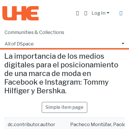
Log In
Communities & Collections
Home
Facultad de Comunicación y Tecnologías de la Información
Comunicación
La importancia de los medios digitales para el posicionamiento de una marca de moda en Facebook e Instagram: Tommy Hilfiger y Bershka.
All of DSpace
La importancia de los medios
Statistics
digitales para el posicionamiento
de una marca de moda en
Facebook e Instagram: Tommy
Hilfiger y Bershka.
Simple item page
dc.contributor.author
Pacheco Montúfar, Paola A