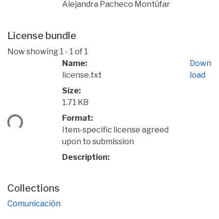
Alejandra Pacheco Montúfar
License bundle
Now showing
1 - 1 of 1
Name:
Down
license.txt
load
Size:
1.71 KB
Format:
ding...
Item-specific license agreed
upon to submission
Description:
Collections
Comunicación