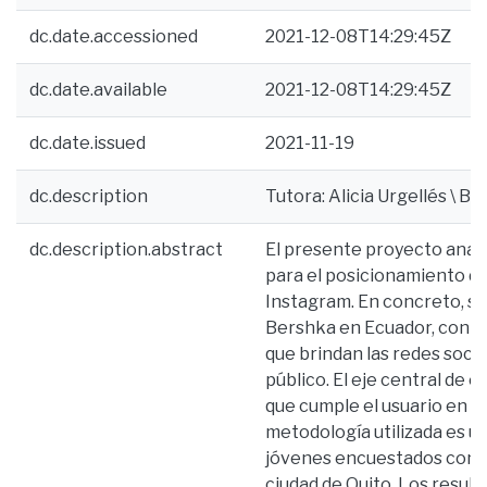
dc.date.accessioned
2021-12-08T14:29:45Z
dc.date.available
2021-12-08T14:29:45Z
dc.date.issued
2021-11-19
dc.description
Tutora: Alicia Urgellés \ Bib
dc.description.abstract
El presente proyecto analiz
para el posicionamiento d
Instagram. En concreto, se
Bershka en Ecuador, con el
que brindan las redes soci
público. El eje central de 
que cumple el usuario en e
metodología utilizada es un
jóvenes encuestados con un
ciudad de Quito. Los result