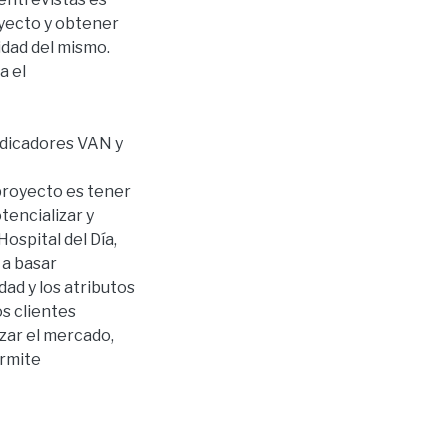
oyecto y obtener
idad del mismo.
a el
ndicadores VAN y
 proyecto es tener
tencializar y
ospital del Día,
 a basar
dad y los atributos
os clientes
zar el mercado,
ermite