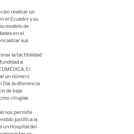
ciso realizar un
en el Ecuador y su
su modelo de
idades en el
encializar sus
nar la factibilidad
ofundidad a
REDMÉDICA. El
nar un número
Día, la diferencia
on de baja
como cirugías
ual nos permite
ndido justifica la
e un Hospital del
 entrevistas es