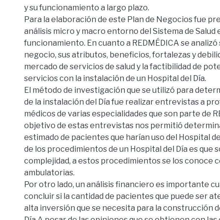
y su funcionamiento a largo plazo.
Para la elaboración de este Plan de Negocios fue pre
análisis micro y macro entorno del Sistema de Salud 
funcionamiento. En cuanto a REDMÉDICA se analizó 
negocio, sus atributos, beneficios, fortalezas y debil
mercado de servicios de salud y la factibilidad de pot
servicios con la instalación de un Hospital del Día.
El método de investigación que se utilizó para determi
de la instalación del Día fue realizar entrevistas a pr
médicos de varias especialidades que son parte de 
objetivo de estas entrevistas nos permitió determi
estimado de pacientes que harían uso del Hospital del 
de los procedimientos de un Hospital del Día es que s
complejidad, a estos procedimientos se los conoce 
ambulatorias.
Por otro lado, un análisis financiero es importante c
concluir si la cantidad de pacientes que puede ser ate
alta inversión que se necesita para la construcción d
Día A pesar de las opiniones que se obtienen con las