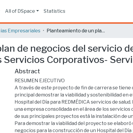
s
All of DSpace
Statistics
ias Empresariales
Planteamiento de un plan de negocios del servicio de un Hospital del día para la empresa Redes Servicios Corporativos- Servicios de Salud
an de negocios del servicio de
 Servicios Corporativos- Servi
Abstract
RESUMEN EJECUTIVO
A través de este proyecto de fin de carrera se tiene
principal demostrar la viabilidad y sostenibilidad en 
Hospital del Día para REDMÉDICA servicios de salu
una empresa consolidada en el área de los servicios 
de sus principales proyectos está la instalación de un
Para demostrar la viabilidad del proyecto se elaboró 
negocios para la construcción de un Hospital del D