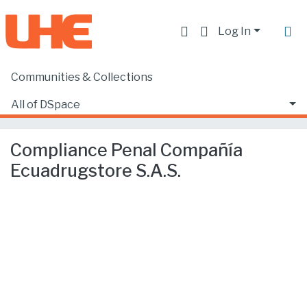
Log In
Communities & Collections
Home
Facultad de Derecho
Ciencias Jurídicas y Políticas
All of DSpace
Compliance Penal Compañía Ecuadrugstore S.A.S.
Statistics
Compliance Penal Compañía
Ecuadrugstore S.A.S.