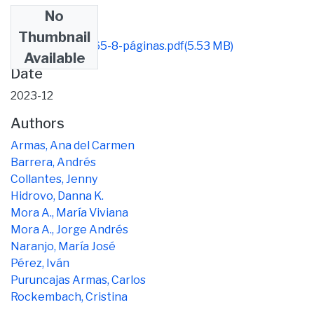
No
Files
Thumbnail
978-9942-33-765-8-páginas.pdf
(5.53 MB)
Available
Date
2023-12
Authors
Armas, Ana del Carmen
Barrera, Andrés
Collantes, Jenny
Hidrovo, Danna K.
Mora A., María Viviana
Mora A., Jorge Andrés
Naranjo, María José
Pérez, Iván
Puruncajas Armas, Carlos
Rockembach, Cristina