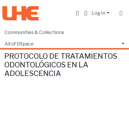
Log In
Communities & Collections
Home
Producción académica, científica y artística
Libros
PROTOCOLO DE TRATAMIENTOS ODONTOLÓGICOS EN LA ADOLESCENCIA
All of DSpace
PROTOCOLO DE TRATAMIENTOS
Statistics
ODONTOLÓGICOS EN LA
ADOLESCENCIA