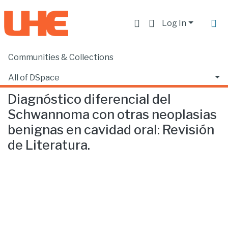
Log In
Communities & Collections
Home
Facultad de Ciencias de la Salud
Odontología
Diagnóstico diferencial del Schwannoma con otras neoplasias benignas en cavidad oral: Revisión de Literatura.
All of DSpace
Diagnóstico diferencial del
Statistics
Schwannoma con otras neoplasias
benignas en cavidad oral: Revisión
de Literatura.