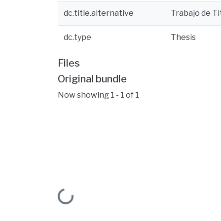
dc.title.alternative
Trabajo de Ti
dc.type
Thesis
Files
Original bundle
Now showing
1 - 1 of 1
Loading...