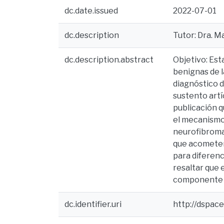
dc.date.issued
2022-07-01
dc.description
Tutor: Dra. M
dc.description.abstract
Objetivo: Es
benignas de l
diagnóstico 
sustento artí
publicación q
el mecanismo
neurofibroma 
que acometen
para diferenc
resaltar que e
componente di
dc.identifier.uri
http://dspac