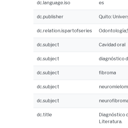
dc.language.iso
es
dc.publisher
Quito: Univer
dc.relation.ispartofseries
Odontología;
dc.subject
Cavidad oral
dc.subject
diagnóstico d
dc.subject
fibroma
dc.subject
neuromielom
dc.subject
neurofibrom
dc.title
Diagnóstico d
Literatura.