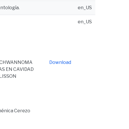
ontología.
en_US
en_US
L SCHWANNOMA
Download
S EN CAVIDAD
ALISSON
oménica Cerezo