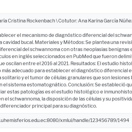
aría Cristina Rockenbach \ Cotutor: Ana Karina García Núñez \
tablecer el mecanismo de diagnóstico diferencial del schw
a cavidad bucal. Materiales y Métodos: Se plantea una revisi
diferencial del schwannoma con otras neoplasias benignas
culos en inglés seleccionados en PubMed que fueron delimi
ue oscilan entre el 2016 al 2021. Resultados: El estudio his
 más adecuado para establecer el diagnóstico diferencial 
solitario y el tumor de células granulares que son lesiones
 el sistema estomatognático. Conclusión: Se estableció que
iar estas patologías es el estudio histológico e inmunohist
n el schwannoma, la disposición de las células y su positivid
ferenciador principal para su diagnóstico.
e.uhemisferios.edu.ec:8080/xmlui/handle/123456789/1494