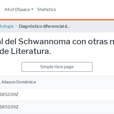
s
All of DSpace
Statistics
tología
Diagnóstico diferencial del Schwannoma con otras neoplasias benignas en cavidad oral: Revisión de Literatura.
al del Schwannoma con otras 
de Literatura.
Simple item page
, Alisson Doménica
18:52:09Z
18:52:09Z