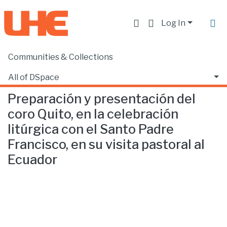
Log In
Communities & Collections
Home
Escuela de Música
Música
Preparación y presentación del coro Quito, en la celebración litúrgica con el Santo Padre Francisco, en su visita pastoral al Ecuador
All of DSpace
Preparación y presentación del
Statistics
coro Quito, en la celebración
litúrgica con el Santo Padre
Francisco, en su visita pastoral al
Ecuador