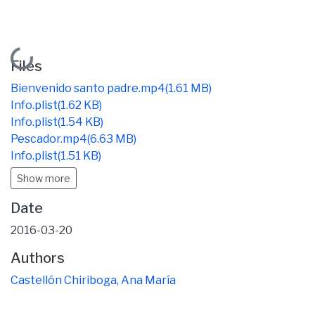
Loading...
Files
Bienvenido santo padre.mp4
(1.61 MB)
Info.plist
(1.62 KB)
Info.plist
(1.54 KB)
Pescador.mp4
(6.63 MB)
Info.plist
(1.51 KB)
Show more
Date
2016-03-20
Authors
Castellón Chiriboga, Ana María