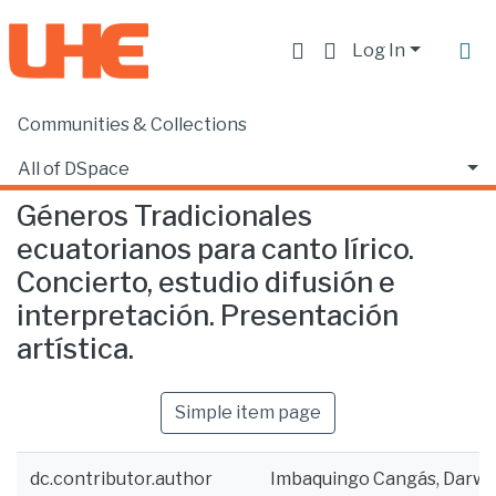
Log In
Communities & Collections
Home
Escuela de Música
Música
Géneros Tradicionales ecuatorianos para canto lírico. Concierto, estudio difusión e interpretación. Presentación artística.
All of DSpace
Géneros Tradicionales
Statistics
ecuatorianos para canto lírico.
Concierto, estudio difusión e
interpretación. Presentación
artística.
Simple item page
dc.contributor.author
Imbaquingo Cangás, Darwi