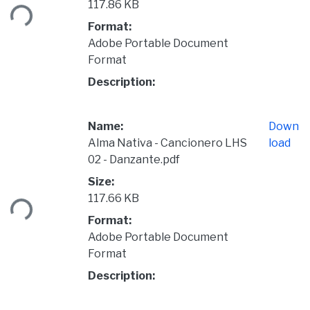
ading...
117.86 KB
Format:
Adobe Portable Document
Format
Description:
Name:
Down
Alma Nativa - Cancionero LHS
load
02 - Danzante.pdf
ading...
Size:
117.66 KB
Format:
Adobe Portable Document
Format
Description: