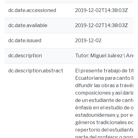
dc.date.accessioned
2019-12-02T14:38:03Z
dc.date.available
2019-12-02T14:38:03Z
dc.date.issued
2019-12-02
dc.description
Tutor: Miguel Juárez \ Anex
dc.description.abstract
El presente trabajo de tit
Ecuatoriana para canto lír
difundir las obras a través 
composiciones y así darlas
de un estudiante de canto l
énfasis en el estudio de o
estadounidenses y, por end
géneros tradicionales ecua
repertorio del estudiante, 
parte del profesor o porqu