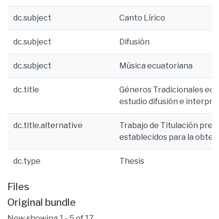
dc.subject
Canto Lírico
dc.subject
Difusión
dc.subject
Música ecuatoriana
dc.title
Géneros Tradicionales ecua
estudio difusión e interpre
dc.title.alternative
Trabajo de Titulación pres
establecidos para la obten
dc.type
Thesis
Files
Original bundle
Now showing
1 - 5 of 17