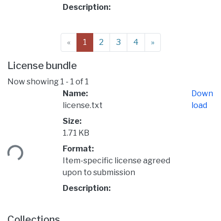
Description:
(current)
«
1
2
3
4
»
License bundle
Now showing
1 - 1 of 1
Name:
Down
license.txt
load
Size:
ading...
1.71 KB
Format:
Item-specific license agreed
upon to submission
Description:
Collections