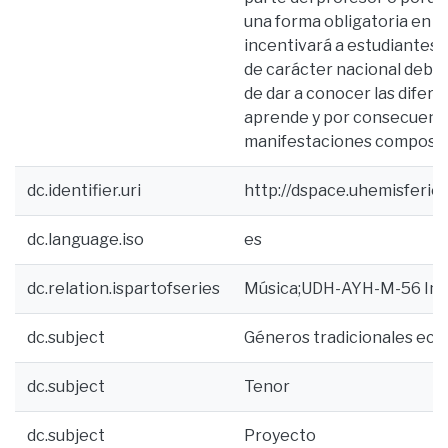
una forma obligatoria en la
incentivará a estudiantes y
de carácter nacional debid
de dar a conocer las difere
aprende y por consecuencia
manifestaciones compositi
dc.identifier.uri
http://dspace.uhemisferi
dc.language.iso
es
dc.relation.ispartofseries
Música;UDH-AYH-M-56 Im
dc.subject
Géneros tradicionales ecu
dc.subject
Tenor
dc.subject
Proyecto