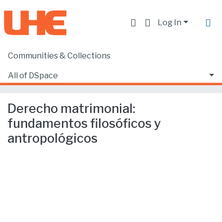
Log In
Communities & Collections
Home
Facultad de Derecho
Ciencias Jurídicas y Políticas
All of DSpace
Derecho matrimonial: fundamentos filosóficos y antropológicos
Statistics
Derecho matrimonial:
fundamentos filosóficos y
antropológicos