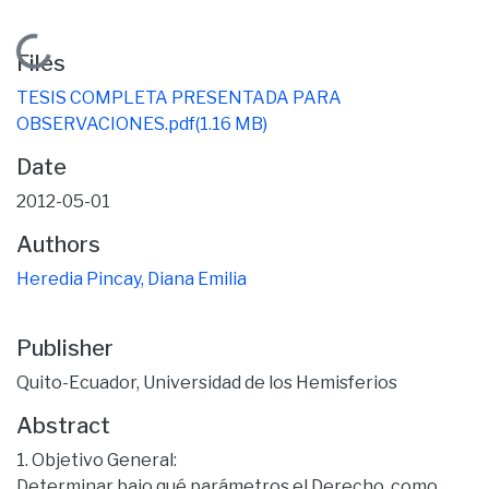
Loading...
Files
TESIS COMPLETA PRESENTADA PARA
OBSERVACIONES.pdf
(1.16 MB)
Date
2012-05-01
Authors
Heredia Pincay, Diana Emilia
Publisher
Quito-Ecuador, Universidad de los Hemisferios
Abstract
1. Objetivo General:
Determinar bajo qué parámetros el Derecho, como