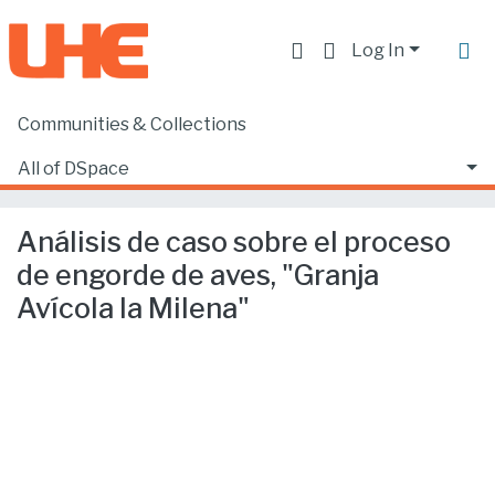
Log In
Communities & Collections
Home
Facultad de Ciencias Ecónomicas y Empresariales
Ciencias Empresariales
All of DSpace
Análisis de caso sobre el proceso de engorde de aves, "Granja Avícola la Milena"
Statistics
Análisis de caso sobre el proceso
de engorde de aves, "Granja
Avícola la Milena"