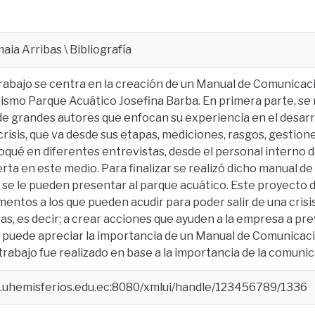
aia Arribas \ Bibliografía
rabajo se centra en la creación de un Manual de Comunicaci
rismo Parque Acuático Josefina Barba. En primera parte, se 
e grandes autores que enfocan su experiencia en el desarro
crisis, que va desde sus etapas, mediciones, rasgos, gestione
qué en diferentes entrevistas, desde el personal interno 
ta en este medio. Para finalizar se realizó dicho manual d
se le pueden presentar al parque acuático. Este proyecto 
mentos a los que pueden acudir para poder salir de una crisi
s, es decir; a crear acciones que ayuden a la empresa a preve
 puede apreciar la importancia de un Manual de Comunicaci
 trabajo fue realizado en base a la importancia de la comuni
e.uhemisferios.edu.ec:8080/xmlui/handle/123456789/1336