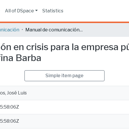
s
All of DSpace
Statistics
nicación
Manual de comunicación en crisis para la empresa pública de turismo Parque Acuático Josefina Barba
n en crisis para la empresa p
fina Barba
Simple item page
s, José Luis
5:58:06Z
5:58:06Z