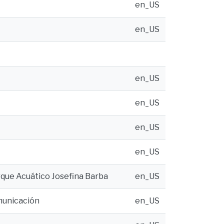
en_US
en_US
en_US
en_US
en_US
en_US
rque Acuático Josefina Barba
en_US
omunicación
en_US