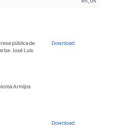
en_US
resa pública de
Download
arba- José Luis
Coloma Armijos
Download