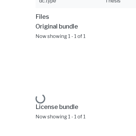
dc.type
Thesis
Files
Original bundle
Now showing
1 - 1 of 1
Loading...
License bundle
Now showing
1 - 1 of 1