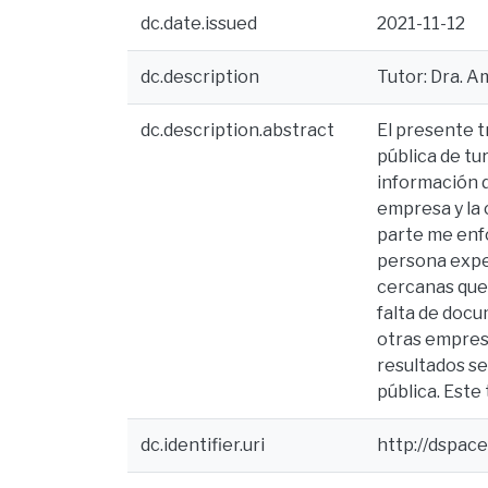
dc.date.issued
2021-11-12
dc.description
Tutor: Dra. Am
dc.description.abstract
El presente t
pública de tu
información d
empresa y la 
parte me enfo
persona exper
cercanas que 
falta de docu
otras empresa
resultados se
pública. Este
dc.identifier.uri
http://dspac