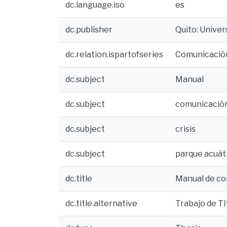
dc.language.iso
es
dc.publisher
Quito: Univer
dc.relation.ispartofseries
Comunicació
dc.subject
Manual
dc.subject
comunicació
dc.subject
crisis
dc.subject
parque acuát
dc.title
Manual de com
dc.title.alternative
Trabajo de Ti