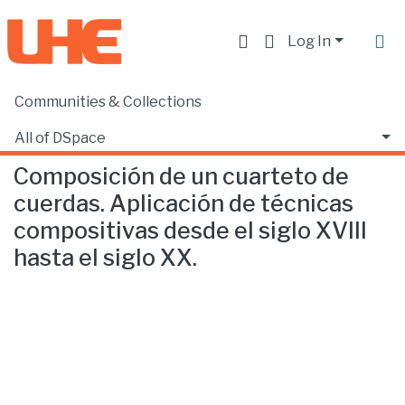
Log In
Communities & Collections
Home
Escuela de Música
Música
Composición de un cuarteto de cuerdas. Aplicación de técnicas compositivas desde el siglo XVIII hasta el siglo XX.
All of DSpace
Composición de un cuarteto de
Statistics
cuerdas. Aplicación de técnicas
compositivas desde el siglo XVIII
hasta el siglo XX.