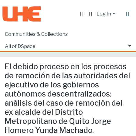
Log In
Communities & Collections
Home
Facultad de Derecho
Ciencias Jurídicas y Políticas
All of DSpace
El debido proceso en los procesos de remoción de las autoridades del ejecutivo de los gobiernos autónomos descentralizados: análisis del caso de remoción del ex alcalde del Distrito Metropolitano de Quito Jorge Homero Yunda Machado.
Statistics
El debido proceso en los procesos
de remoción de las autoridades del
ejecutivo de los gobiernos
autónomos descentralizados:
análisis del caso de remoción del
ex alcalde del Distrito
Metropolitano de Quito Jorge
Homero Yunda Machado.