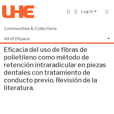
Log In
Communities & Collections
Home
Facultad de Ciencias de la Salud
Odontología
Eficacia del uso de fibras de polietileno como método de retención intraradicular en piezas dentales con tratamiento de conducto previo. Revisión de la literatura.
All of DSpace
Eficacia del uso de fibras de
Statistics
polietileno como método de
retención intraradicular en piezas
dentales con tratamiento de
conducto previo. Revisión de la
literatura.