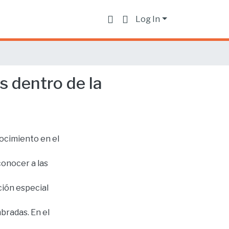
Log In
 dentro de la
ocimiento en el
conocer a las
ción especial
mbradas. En el