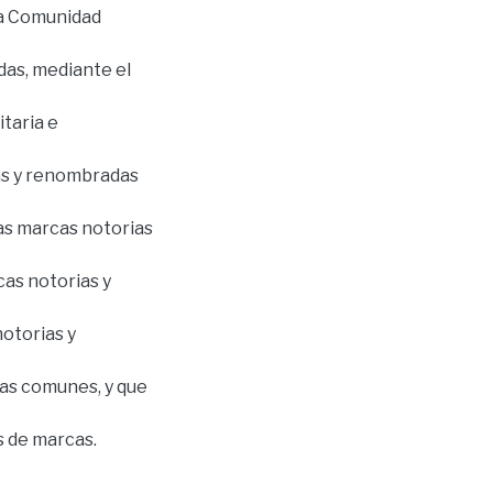
la Comunidad
das, mediante el
taria e
ias y renombradas
las marcas notorias
as notorias y
otorias y
ias comunes, y que
s de marcas.