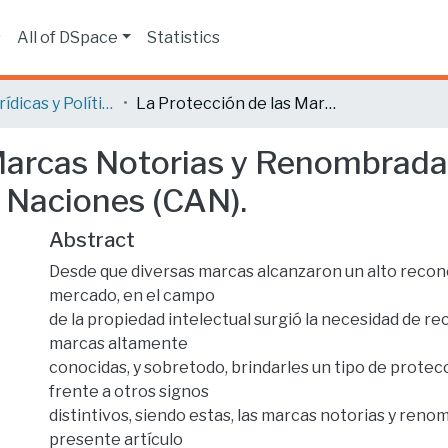
s
All of DSpace
Statistics
Ciencias Jurídicas y Políticas
La Protección de las Marcas Notorias y Renombradas dentro de la Comunidad Andina de Naciones (CAN).
Marcas Notorias y Renombradas
Naciones (CAN).
Abstract
Desde que diversas marcas alcanzaron un alto recon
mercado, en el campo
de la propiedad intelectual surgió la necesidad de re
marcas altamente
conocidas, y sobretodo, brindarles un tipo de protec
frente a otros signos
distintivos, siendo estas, las marcas notorias y reno
presente artículo