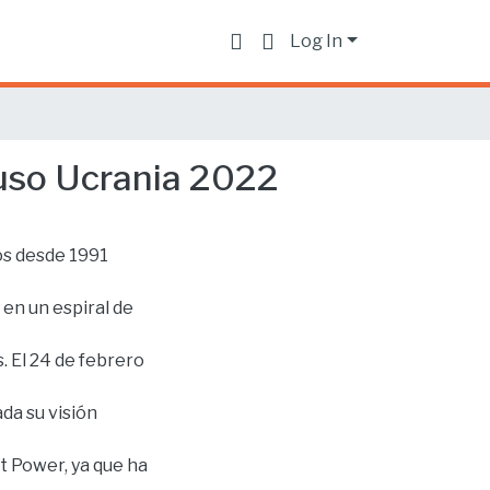
Log In
 Ruso Ucrania 2022
os desde 1991
 en un espiral de
 El 24 de febrero
ada su visión
t Power, ya que ha