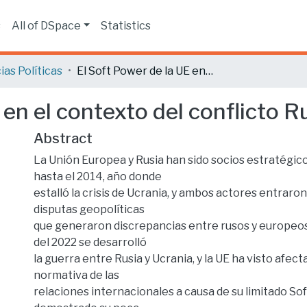
s
All of DSpace
Statistics
ias Políticas
El Soft Power de la UE en el contexto del conflicto Ruso Ucrania 2022
 en el contexto del conflicto
Abstract
La Unión Europea y Rusia han sido socios estratégic
hasta el 2014, año donde
estalló la crisis de Ucrania, y ambos actores entraron
disputas geopolíticas
que generaron discrepancias entre rusos y europeos.
del 2022 se desarrolló
la guerra entre Rusia y Ucrania, y la UE ha visto afect
normativa de las
relaciones internacionales a causa de su limitado Sof