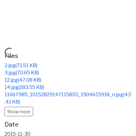
Loading...
Files
2.jpg
(71.51 KB)
3.jpg
(70.65 KB)
12.jpg
(47.08 KB)
14.jpg
(183.55 KB)
11667985_10152829147115855_1904615918_n.jpg
(43
.41 KB)
Show more
Date
2015-11-30