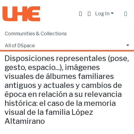
Log In
Communities & Collections
Home
Facultad de Comunicación y Tecnologías de la Información
Comunicación
Disposiciones representales (pose, gesto, espacio...), imágenes visuales de álbumes familiares antiguos y actuales y cambios de época en relación a su relevancia histórica: el caso de la memoria visual de la familia López Altamirano
All of DSpace
Disposiciones representales (pose,
Statistics
gesto, espacio...), imágenes
visuales de álbumes familiares
antiguos y actuales y cambios de
época en relación a su relevancia
histórica: el caso de la memoria
visual de la familia López
Altamirano