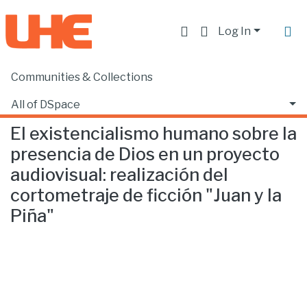
Log In
Communities & Collections
Home
Facultad de Comunicación y Tecnologías de la Información
Comunicación
El existencialismo humano sobre la presencia de Dios en un proyecto audiovisual: realización del cortometraje de ficción "Juan y la Piña"
All of DSpace
El existencialismo humano sobre la
Statistics
presencia de Dios en un proyecto
audiovisual: realización del
cortometraje de ficción "Juan y la
Piña"