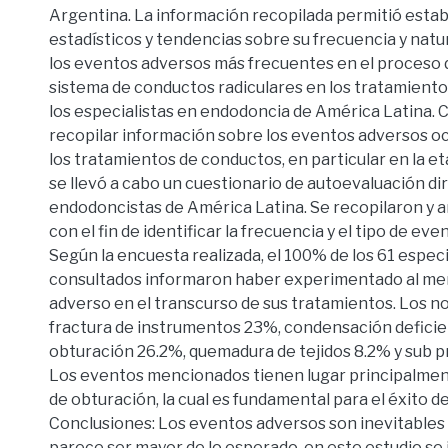
Argentina. La información recopilada permitió esta
estadísticos y tendencias sobre su frecuencia y natur
los eventos adversos más frecuentes en el proceso 
sistema de conductos radiculares en los tratamiento
los especialistas en endodoncia de América Latina. 
recopilar información sobre los eventos adversos o
los tratamientos de conductos, en particular en la e
se llevó a cabo un cuestionario de autoevaluación dir
endodoncistas de América Latina. Se recopilaron y a
con el fin de identificar la frecuencia y el tipo de eve
Según la encuesta realizada, el 100% de los 61 especi
consultados informaron haber experimentado al me
adverso en el transcurso de sus tratamientos. Los no
fractura de instrumentos 23%, condensación defici
obturación 26.2%, quemadura de tejidos 8.2% y sub p
Los eventos mencionados tienen lugar principalment
de obturación, la cual es fundamental para el éxito d
Conclusiones: Los eventos adversos son inevitables 
parece ser mayor de lo esperado, en este estudio se i