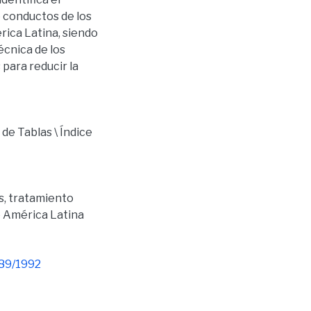
 conductos de los
rica Latina, siendo
écnica de los
 para reducir la
 de Tablas \ Índice
s
,
tratamiento
e América Latina
789/1992