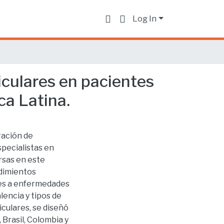
Log In
iculares en pacientes
ca Latina.
ración de
pecialistas en
rsas en este
edimientos
bles a enfermedades
lencia y tipos de
culares, se diseñó
 Brasil, Colombia y