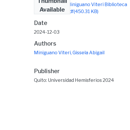
Thumbnail
Gissela Abigail Miniguano Viteri Biblioteca
Available
UHE-signed (1).pdf
(450.31 KB)
Date
2024-12-03
Authors
Miniguano Viteri, Gissela Abigail
Publisher
Quito: Universidad Hemisferios 2024