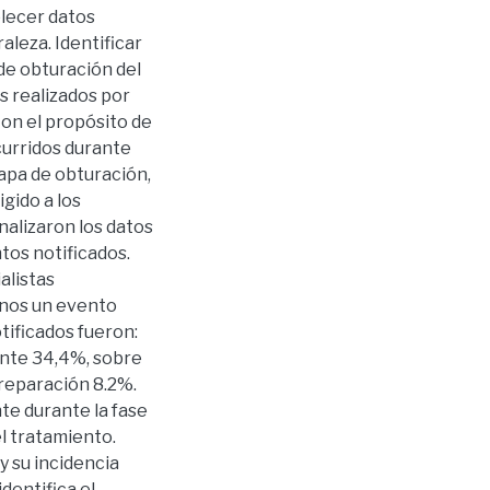
blecer datos
aleza. Identificar
de obturación del
s realizados por
Con el propósito de
curridos durante
tapa de obturación,
igido a los
nalizaron los datos
ntos notificados.
alistas
nos un evento
tificados fueron:
ente 34,4%, sobre
reparación 8.2%.
e durante la fase
el tratamiento.
y su incidencia
dentifica el