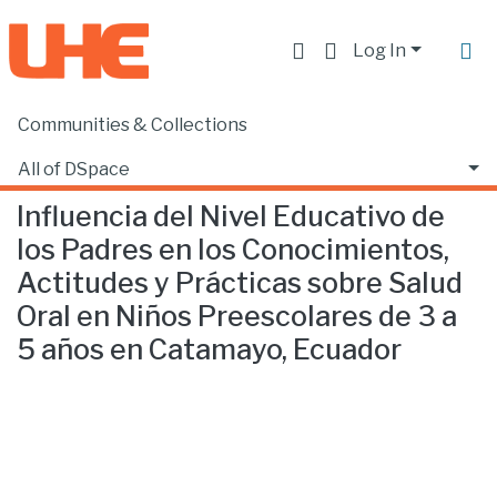
Log In
Communities & Collections
Home
Facultad de Ciencias de la Salud
Odontología
Influencia del Nivel Educativo de los Padres en los Conocimientos, Actitudes y Prácticas sobre Salud Oral en Niños Preescolares de 3 a 5 años en Catamayo, Ecuador
All of DSpace
Influencia del Nivel Educativo de
Statistics
los Padres en los Conocimientos,
Actitudes y Prácticas sobre Salud
Oral en Niños Preescolares de 3 a
5 años en Catamayo, Ecuador