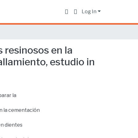
Log In
s resinosos en la
llamiento, estudio in
parar la
en la cementación
en dientes