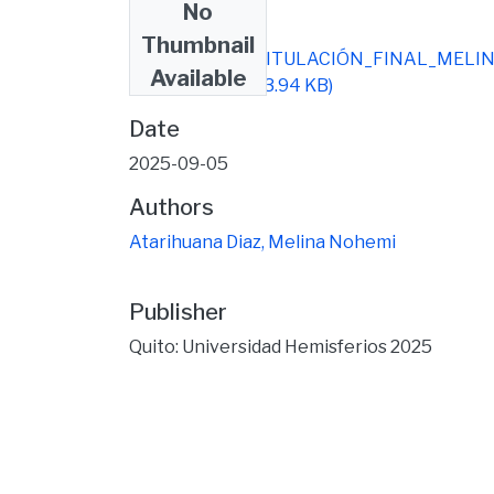
No
Files
Thumbnail
TRABAJO_DE_TITULACIÓN_FINAL_MELI
Available
revisado .pdf
(643.94 KB)
Date
2025-09-05
Authors
Atarihuana Diaz, Melina Nohemi
Publisher
Quito: Universidad Hemisferios 2025