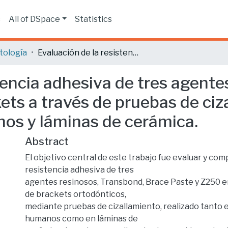
s
All of DSpace
Statistics
tología
Evaluación de la resistencia adhesiva de tres agentes resinosos en la cementación de Brackets a través de pruebas de cizallamiento, estudio in vitro en dientes humanos y láminas de cerámica.
tencia adhesiva de tres agente
ts a través de pruebas de ciza
nos y láminas de cerámica.
Abstract
El objetivo central de este trabajo fue evaluar y com
resistencia adhesiva de tres
agentes resinosos, Transbond, Brace Paste y Z250 
de brackets ortodónticos,
mediante pruebas de cizallamiento, realizado tanto 
humanos como en láminas de