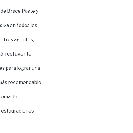
 de Brace Paste y
siva en todos los
 otros agentes,
ción del agente
es para lograr una
n más recomendable
 toma de
 restauraciones