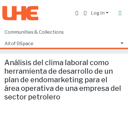
Log In
Communities & Collections
Home
Facultad de Ciencias Ecónomicas y Empresariales
Ciencias Empresariales
All of DSpace
Análisis del clima laboral como herramienta de desarrollo de un plan de endomarketing para el área operativa de una empresa del sector petrolero
Statistics
Análisis del clima laboral como
herramienta de desarrollo de un
plan de endomarketing para el
área operativa de una empresa del
sector petrolero