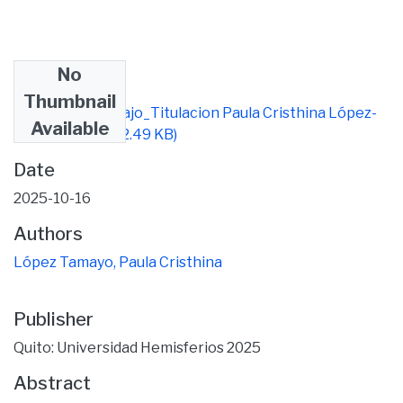
No
Files
Thumbnail
1 Formato_Trabajo_Titulacion Paula Cristhina López-
Available
signed (1).pdf
(312.49 KB)
Date
2025-10-16
Authors
López Tamayo, Paula Cristhina
Publisher
Quito: Universidad Hemisferios 2025
Abstract