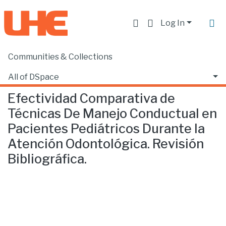
Log In
Communities & Collections
Home
Facultad de Ciencias de la Salud
Odontología
Efectividad Comparativa de Técnicas De Manejo Conductual en Pacientes Pediátricos Durante la Atención Odontológica. Revisión Bibliográfica.
All of DSpace
Efectividad Comparativa de
Statistics
Técnicas De Manejo Conductual en
Pacientes Pediátricos Durante la
Atención Odontológica. Revisión
Bibliográfica.