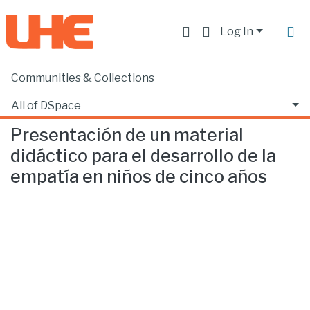
Log In
Communities & Collections
Home
Facultad de Educación
Psicopedagogía
Presentación de un material didáctico para el desarrollo de la empatía en niños de cinco años
All of DSpace
Presentación de un material
Statistics
didáctico para el desarrollo de la
empatía en niños de cinco años