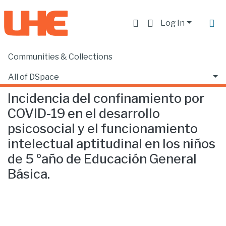
Log In
Communities & Collections
Home
Facultad de Educación
Psicopedagogía
Incidencia del confinamiento por COVID-19 en el desarrollo psicosocial y el funcionamiento intelectual aptitudinal en los niños de 5 ºaño de Educación General Básica.
All of DSpace
Incidencia del confinamiento por
Statistics
COVID-19 en el desarrollo
psicosocial y el funcionamiento
intelectual aptitudinal en los niños
de 5 ºaño de Educación General
Básica.